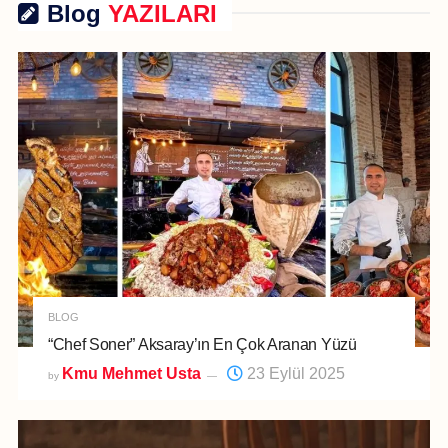
Blog
YAZILARI
BLOG
“Chef Soner” Aksaray’ın En Çok Aranan Yüzü
Kmu Mehmet Usta
23 Eylül 2025
by